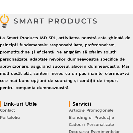
* Strategii de bundle și cross-selling - Echipa lor de 
marketing a dezvoltat propuneri valoroase pentru pachete 
promoționale și strategii de cross-selling, care au crescut 
valoarea medie a coșului de cumpărături .

* Conținut educațional de specialitate - Au creat articole 
tehnice, ghiduri de instalare și tutoriale video 
personalizate pentru clienții eMAG, generând trafic 
organic valoros și poziționându-ne ca experți în 
domeniul auto.

La Smart Products I&D SRL, activitatea noastră este ghidată de
Colaborarea cu Smar Products I&D a fost un factor 
principii fundamentale: responsabilitate, profesionalism,
determinant în creșterea și succesul Diviziei Auto eMAG. 
Recomand cu încredere acest partener de afaceri oricărei 
promptitudine și eficiență. Ne angajăm să oferim soluții
companii care își propune să exceleze în sectorul auto 
personalizate, adaptate nevoilor dumneavoastră specifice de
prin produse inovatoare și de înaltă calitate.
aprovizionare, asigurând succesul afacerii dumneavoastră. Mai
mult decât atât, suntem mereu cu un pas înainte, oferindu-vă
cele mai bune opțiuni de sourcing și condiții de import
pentru compania dumneavoastră.
Link-uri Utile
Servicii
Contact
Articole Promoționale
Portofoliu
Branding și Producție
Cadouri Personalizate
Decorarea Evenimentelor