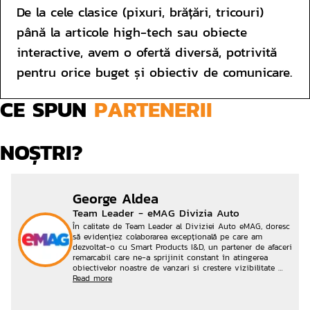
De la cele clasice (pixuri, brățări, tricouri) 
până la articole high-tech sau obiecte 
interactive, avem o ofertă diversă, potrivită 
pentru orice buget și obiectiv de comunicare.
CE SPUN 
PARTENERII
NOȘTRI?
George Aldea
Team Leader - eMAG Divizia Auto
În calitate de Team Leader al Diviziei Auto eMAG, doresc 
să evidențiez colaborarea excepțională pe care am 
dezvoltat-o cu Smart Products I&D, un partener de afaceri 
remarcabil care ne-a sprijinit constant în atingerea 
obiectivelor noastre de vanzari si crestere vizibilitate 
intr-un mediu concurential foarte puternic.

Read more
* Expertiză specializată în industria auto - Cunoștințele 
lor aprofundate despre piața auto și înțelegerea 
specificațiilor tehnice ne-au permis să extindem gama de 