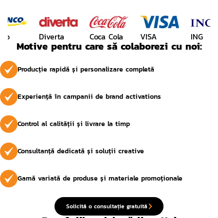
nco
Diverta
Coca Cola
VISA
ING
Motive pentru care să colaborezi cu noi:
Producție rapidă și personalizare completă
Experiență în campanii de brand activations
Control al calității și livrare la timp
Consultanță dedicată și soluții creative
Gamă variată de produse și materiale promoționale
Solicită o consultație gratuită